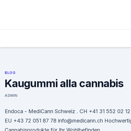
Skip
to
content
BLOG
Kaugummi alla cannabis
ADMIN
Endoca - MediCann Schweiz . CH +41 31 552 02 12 
EU +43 72 051 87 78 info@medicann.ch Hochwerti
Cannabisprodukte für Ihr Wohlbefinden.