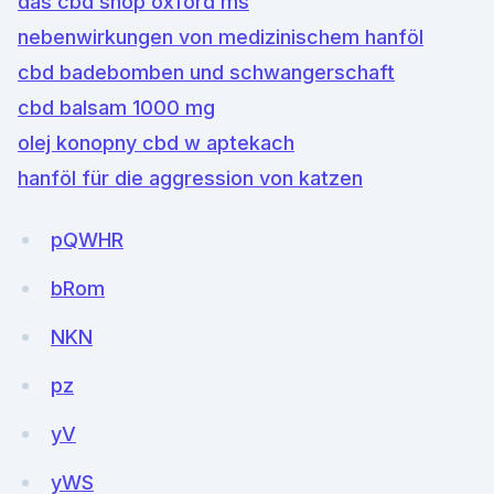
das cbd shop oxford ms
nebenwirkungen von medizinischem hanföl
cbd badebomben und schwangerschaft
cbd balsam 1000 mg
olej konopny cbd w aptekach
hanföl für die aggression von katzen
pQWHR
bRom
NKN
pz
yV
yWS