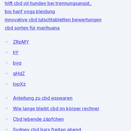
hilft cbd oil hunden bei trennungsangst_
bio hanf yoga kleidung
innovative cbd lutschtabletten bewertungen
cbd sorten für marihuana
ZRpMY
hY
bvq
gHdZ
IopXz
Anleitung zu cbd esswaren
Wie lange bleibt cbd im körper rechner
Cbd lebende zäpfchen
Sydney cbd bars freitag abend