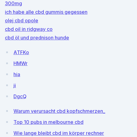
300mg
ich habe alle cbd gummis gegessen
olej cbd opole
cbd oil in ridgway co
cbd öl und prednison hunde
ATFKo
HMWr
hia
ji
DgcQ
Warum verursacht cbd kopfschmerzen_
Top 10 pubs in melbourne cbd
Wie lange bleibt cbd im körper rechner