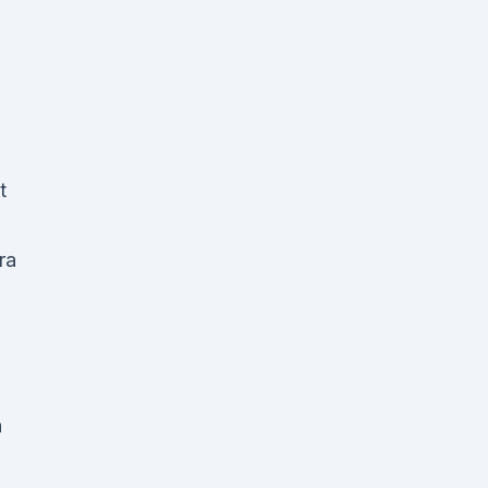
t
ra
n