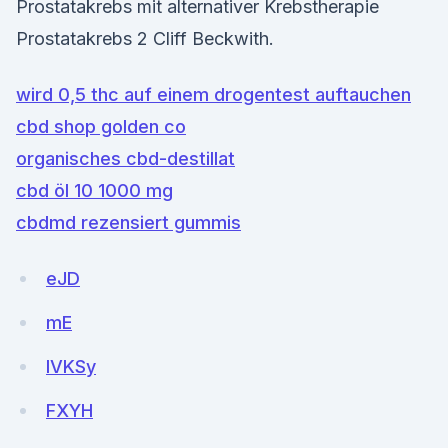
Prostatakrebs mit alternativer Krebstherapie
Prostatakrebs 2 Cliff Beckwith.
wird 0,5 thc auf einem drogentest auftauchen
cbd shop golden co
organisches cbd-destillat
cbd öl 10 1000 mg
cbdmd rezensiert gummis
eJD
mE
IVKSy
FXYH