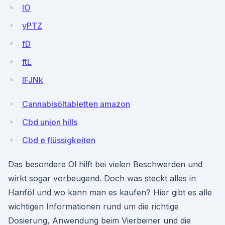
lO
yPTZ
fD
ftL
lFJNk
Cannabisöltabletten amazon
Cbd union hills
Cbd e flüssigkeiten
Das besondere Öl hilft bei vielen Beschwerden und
wirkt sogar vorbeugend. Doch was steckt alles in
Hanföl und wo kann man es kaufen? Hier gibt es alle
wichtigen Informationen rund um die richtige
Dosierung, Anwendung beim Vierbeiner und die